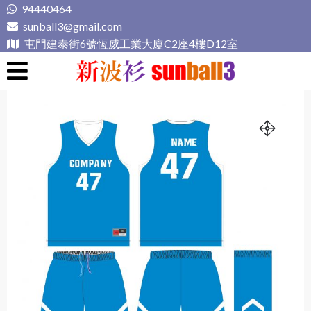
Skip
94440464
to
sunball3@gmail.com
content
屯門建泰街6號恆威工業大廈C2座4樓D12室
新波衫 sunball3
專業組隊球衣專門店