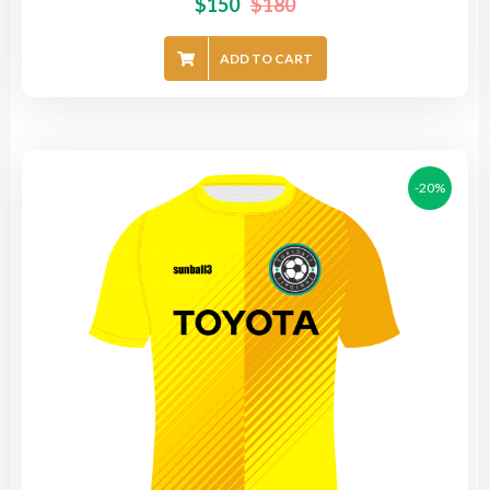
$
150
$
180
ADD TO CART
-20%