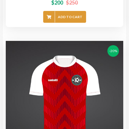
$
200
$
250
ADD TO CART
-20%