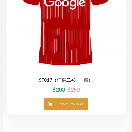
SF017（任選二衫+一褲）
$
200
$
250
ADD TO CART