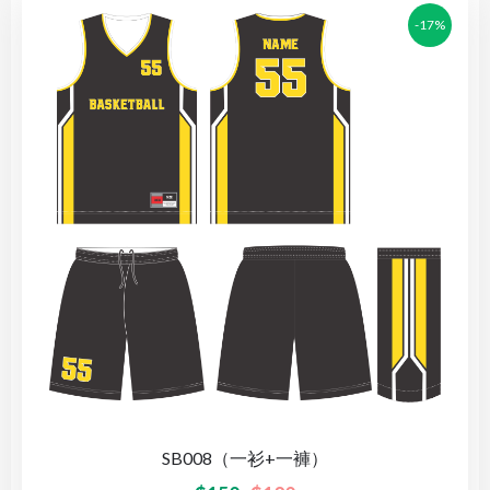
-17%
SB008（一衫+一褲）