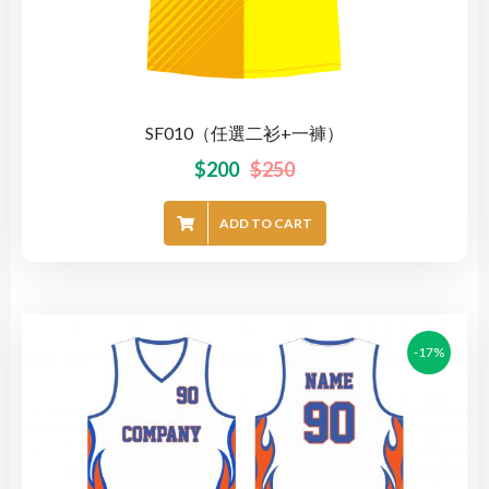
SF010（任選二衫+一褲）
$
200
$
250
ADD TO CART
-17%