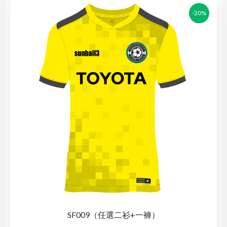
-20%
SF009（任選二衫+一褲）