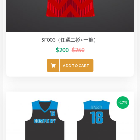
SF003（任選二衫+一褲）
$
200
$
250
ADD TO CART
-17%