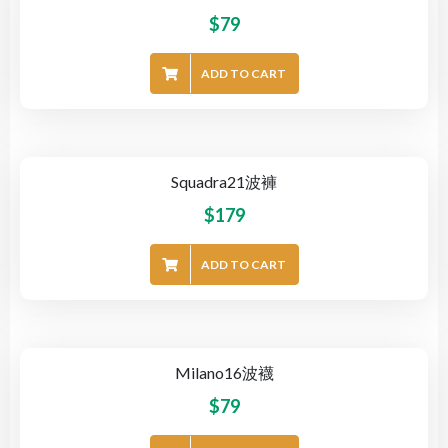
$
79
ADD TO CART
Squadra21波褲
$
179
ADD TO CART
Milano16波襪
$
79