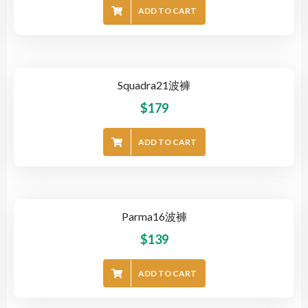
ADD TO CART
Squadra21波褲
$
179
ADD TO CART
Parma16波褲
$
139
ADD TO CART