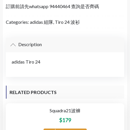
訂購前請先whatsapp 94440464 查詢是否齊碼
Categories:
adidas 組隊
,
Tiro 24 波衫
Description
adidas Tiro 24
RELATED PRODUCTS
Squadra21波褲
$
179