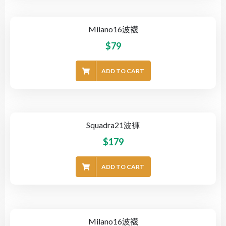
Milano16波襪
$
79
ADD TO CART
Squadra21波褲
$
179
ADD TO CART
Milano16波襪