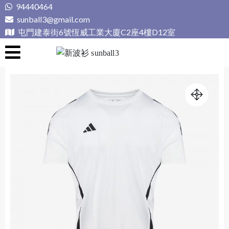
Skip
94440464
to
sunball3@gmail.com
content
屯門建泰街6號恆威工業大廈C2座4樓D12室
新波衫 sunball3
專業組隊球衣專門店