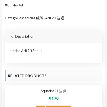
XL：46-48
Categories:
adidas 組隊
,
Adi 23 波襪
Description
adidas Adi 23 Socks
RELATED PRODUCTS
Squadra21波褲
$
179