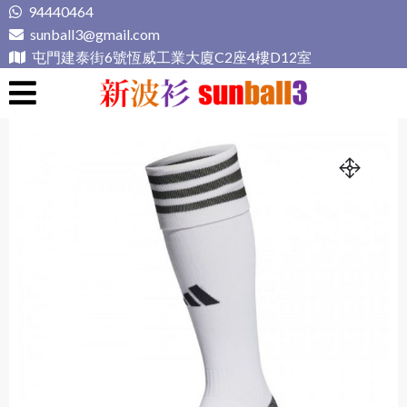
Skip
94440464
to
sunball3@gmail.com
content
屯門建泰街6號恆威工業大廈C2座4樓D12室
新波衫 sunball3
專業組隊球衣專門店