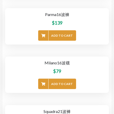
Parma16波褲
$
139
ADD TO CART
Milano16波襪
$
79
ADD TO CART
Squadra21波褲